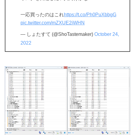
一応買ったのはこれ
https://t.co/Ph0PuXbbgG
pic.twitter.com/mZXUE2iWHN
— しょたすて (@ShoTastemaker)
October 24,
2022