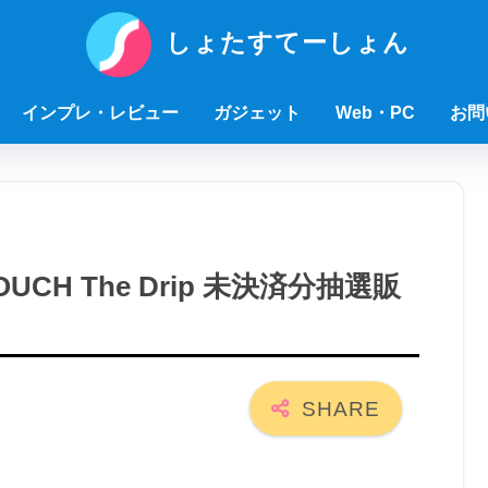
しょたすてーしょん
インプレ・レビュー
ガジェット
Web・PC
お問
UCH The Drip 未決済分抽選販
】