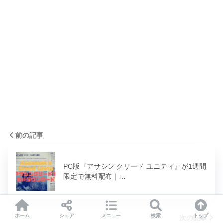
前の記事
PC版『アサシン クリード ユニティ』が1週間
限定で無料配布｜…
ホーム
シェア
メニュー
検索
トップ
次の記事